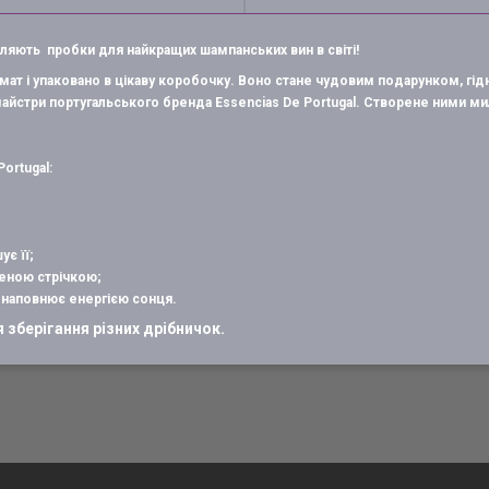
вляють пробки для найкращих шампанських вин в світі!
мат і упаковано в цікаву коробочку. Воно стане чудовим подарунком, гі
айстри португальського бренда Essencias De Portugal. Створене ними ми
ortugal:
ує її;
шеною стрічкою;
і наповнює енергією сонця.
зберігання різних дрібничок.