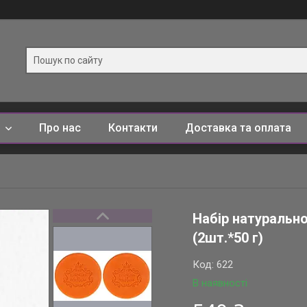
и
Про нас
Контакти
Доставка та оплата
Набір натурально
(2шт.*50 г)
Код:
622
В наявності