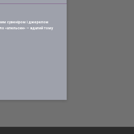
дним сувеніром і джерелом
ло «апельсин» — вдалий тому