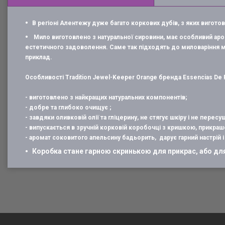
В регіоні Алентежу дуже багато коркових дубів, з яких вигото
Мило виготовлено з натуральної сировини, має особливий аро
естетичного задоволення. Саме так підходять до миловаріння м
приклад.
Особливості Tradition Jewel-Keeper Orange бренда Essencias De P
- виготовлено з найкращих натуральних компонентів;
- добре та глибоко очищує ;
- завдяки оливковій олії та гліцерину, не стягує шкіру і не пересуш
- випускається в зручній корковій коробочці з кришкою, прикра
- аромат соковитого апельсину бадьорить, дарує гарний настрій 
Коробка стане гарною скринькою для прикрас, або для 