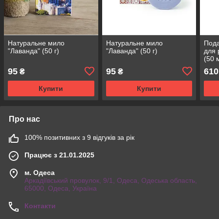
Натуральне мило
Натуральне мило
Пода
"Лаванда" (50 г)
"Лаванда" (50 г)
для 
(50 
95
95
610
₴
₴
Купити
Купити
Про нас
100% позитивних з 9 відгуків за рік
Працює з 21.01.2025
м. Одеса
Аркадіївський провулок, 9/1, Одеса, Одеська область,
65000, Одеса, Україна
Контакти