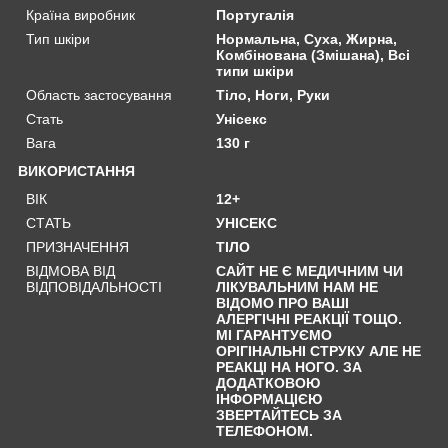
Країна виробник
Португалія
Тип шкіри
Нормальна, Суха, Жирна,
Комбінована (Змішана), Всі
типи шкіри
Область застосування
Тіло, Ноги, Руки
Стать
Унісекс
Вага
130 г
ВИКОРИСТАННЯ
ВІК
12+
СТАТЬ
УНІСЕКС
ПРИЗНАЧЕННЯ
ТІЛО
ВІДМОВА ВІД
САЙТ НЕ Є МЕДИЧНИМ ЧИ
ВІДПОВІДАЛЬНОСТІ
ЛІКУВАЛЬНИМ НАМ НЕ
ВІДОМО ПРО ВАШІ
АЛЕРГІЧНІ РЕАКЦІЇ ТОЩО.
МІ ГАРАНТУЄМО
ОРІГІНАЛЬНІ СТРУКУ АЛЕ НЕ
РЕАКЦІ НА НОГО. ЗА
ДОДАТКОВОЮ
ІНФОРМАЦІЄЮ
ЗВЕРТАЙТЕСЬ ЗА
ТЕЛЕФОНОМ.