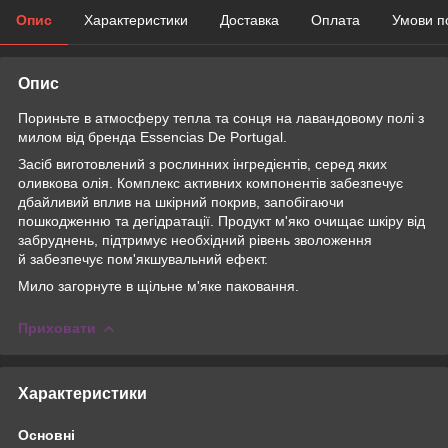
Опис
Характеристики
Доставка
Оплата
Умови п
Опис
Пориньте в атмосферу тепла та сонця на лавандовому полі з
милом від бренда Essencias De Portugal.
Засіб виготовлений з рослинних інгредієнтів, серед яких
оливкова олія. Комплекс активних компонентів забезпечує
дбайливий вплив на шкірний покрив, запобігаючи
пошкодженню та дегідратації. Продукт м'яко очищає шкіру від
забруднень, підтримує необхідний рівень зволоження
й забезпечує пом'якшувальний ефект.
Мило загорнуте в щільне м'яке паковання.
Приховати
Характеристики
Основні