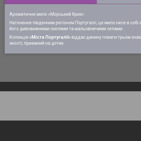
Ароматичне мило «Морський бриз»
Натхненне південним регіоном Португалії, це мило несе в собі 
його дивовижними скелями та мальовничими селами.
Колекція
«Міста Португалії»
віддає данину поваги трьом знако
якості, приємний на дотик.