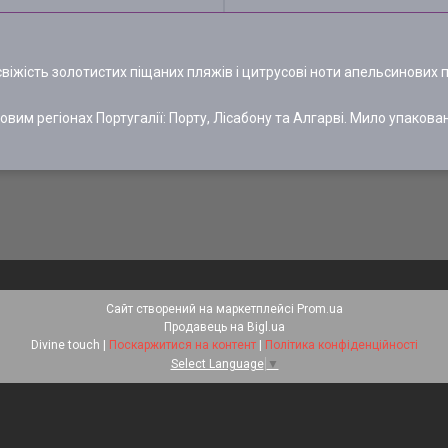
свіжість золотистих піщаних пляжів і цитрусові ноти апельсинових п
вим регіонах Португалії: Порту, Лісабону та Алгарві. Мило упакова
Сайт створений на маркетплейсі
Prom.ua
Продавець на Bigl.ua
Divine touch |
Поскаржитися на контент
|
Політика конфіденційності
Select Language
▼