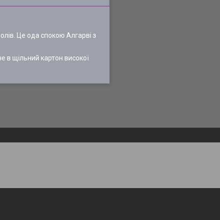
олів. Це ода спокою Алгарві з
не в щільний картон високої