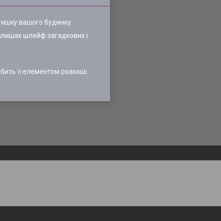
атишку вашого будинку.
залишає шлейф загадкових і
обить її елементом розкоші.