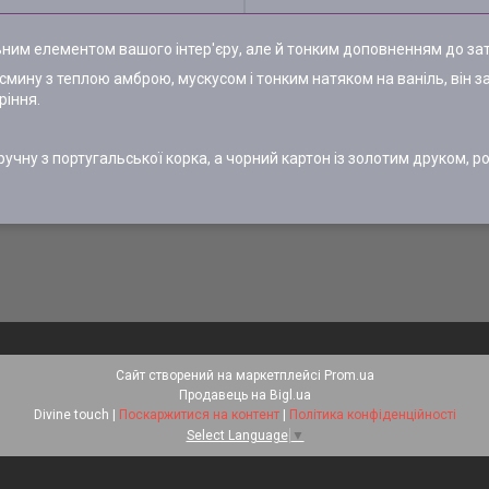
ильним елементом вашого інтер'єру, але й тонким доповненням до з
мину з теплою амброю, мускусом і тонким натяком на ваніль, він 
ріння.
учну з португальської корка, а чорний картон із золотим друком, р
Сайт створений на маркетплейсі
Prom.ua
Продавець на Bigl.ua
Divine touch |
Поскаржитися на контент
|
Політика конфіденційності
Select Language
▼