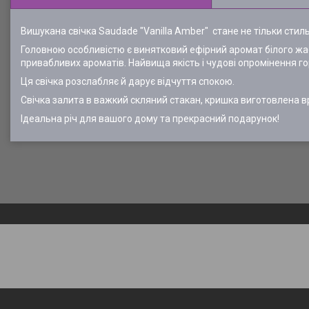
Вишукана свічка Saudade "Vanilla Amber" стане не тільки ст
Головною особливістю є винятковий ефірний аромат білого жас
привабливих ароматів. Найвища якість і чудові опромінення го
Ця свічка розслабляє й дарує відчуття спокою.
Свічка залита в важкий скляний стакан, кришка виготовлена вр
Ідеальна річ для вашого дому та прекрасний подарунок!