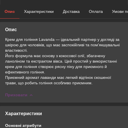
Опис
Характеристики
Доставка
Оплата
Умови п
Опис
Крем для гоління Lavanda — ідеальний партнер у догляді за
шкірою для чоловіків, що має заспокійливі та пом'якшувальні
властивості.
Його формула має основу з кокосової олії, збагачену
ланоліном та екстрактом вівса. Цей простий у використанні
крем для гоління створює рясну піну для приємного й
ефективного гоління.
Приємний аромат лаванди має легкий відтінок скошеної
трави, що робить гоління особливо приємним.
Приховати
Характеристики
Основні атрибути