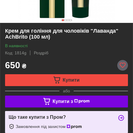
Крем для гоління для чоловіків "Лаванда"
AchBrito (100 мл)
В наявності
Код: 1814g
Роздріб
650
₴
Купити
або
Купити з
Що таке купити з Пром?
Замовлення під захистом