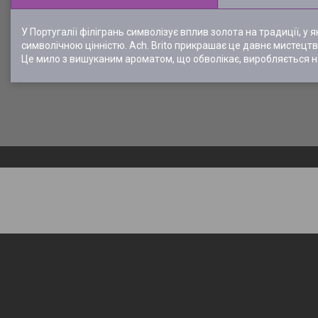
У Португалії філігрань символізує вплив золота на традиції, 
символічною цінністю. Ach. Brito прикрашає це давнє мистецт
Це мило з вишуканим ароматом, що обволікає, виробляється на 