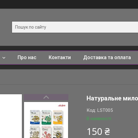
и
Про нас
Контакти
Доставка та оплата
Натуральне мило L
Код:
LST005
В наявності
150 ₴