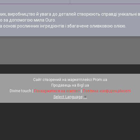
у яких, виробництво й увага до деталей створюють справді унікальні
во за допомогою мила Ouro.
основі рослинних інгредієнтів і збагачене оливковою олією.
Сайт створений на маркетплейсі
Prom.ua
Продавець на Bigl.ua
Divine touch |
Поскаржитися на контент
|
Політика конфіденційності
Select Language
▼