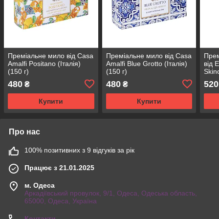
Преміальне мило від Casa
Преміальне мило від Casa
Прем
Amalfi Positano (Італія)
Amalfi Blue Grotto (Італія)
від 
(150 г)
(150 г)
Skin
480
480
520
₴
₴
Купити
Купити
Про нас
100% позитивних з 9 відгуків за рік
Працює з 21.01.2025
м. Одеса
Аркадіївський провулок, 9/1, Одеса, Одеська область,
65000, Одеса, Україна
Контакти