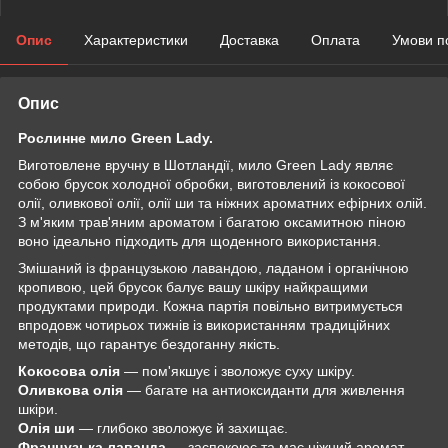
Опис
Характеристики
Доставка
Оплата
Умови п
Опис
Рослинне мило Green Lady.
Виготовлене вручну в Шотландії, мило Green Lady являє
собою брусок холодної обробки, виготовлений із кокосової
олії, оливкової олії, олії ши та ніжних ароматних ефірних олій.
З м'яким трав'яним ароматом і багатою оксамитною піною
воно ідеально підходить для щоденного використання.
Змішаний із французькою лавандою, ладаном і органічною
кропивою, цей брусок балує вашу шкіру найкращими
продуктами природи. Кожна партія повільно витримується
впродовж чотирьох тижнів із використанням традиційних
методів, що гарантує бездоганну якість.
Кокосова олія
— пом'якшує і зволожує суху шкіру.
Оливкова олія
— багате на антиоксиданти для живлення
шкіри.
Олія ши
— глибоко зволожує й захищає.
Французька лаванда
— заспокоює та має ніжний аромат.