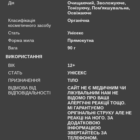
Дія
Очищаючий, Зволожуюче,
Тонізуючу, Пом'якшувальна,
Освіжаюче
Класифікація
Органічна
косметичного засобу
Стать
Унісекс
Форма мила
Прямокутна
Вага
90 г
ВИКОРИСТАННЯ
ВІК
12+
СТАТЬ
УНІСЕКС
ПРИЗНАЧЕННЯ
ТІЛО
ВІДМОВА ВІД
САЙТ НЕ Є МЕДИЧНИМ ЧИ
ВІДПОВІДАЛЬНОСТІ
ЛІКУВАЛЬНИМ НАМ НЕ
ВІДОМО ПРО ВАШІ
АЛЕРГІЧНІ РЕАКЦІЇ ТОЩО.
МІ ГАРАНТУЄМО
ОРІГІНАЛЬНІ СТРУКУ АЛЕ НЕ
РЕАКЦІ НА НОГО. ЗА
ДОДАТКОВОЮ
ІНФОРМАЦІЄЮ
ЗВЕРТАЙТЕСЬ ЗА
ТЕЛЕФОНОМ.