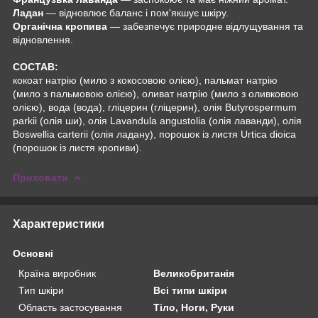
Ладан
— відновлює баланс і пом'якшує шкіру.
Органічна кропива
— забезпечує природне відлущування та
відновлення.
СОСТАВ:
кокоат натрію (мило з кокосовою олією), пальмат натрію
(мило з пальмовою олією), оливат натрію (мило з оливковою
олією), вода (вода), гліцерин (гліцерин), олія Butyrospermum
parkii (олія ши), олія Lavandula angustolia (олія лаванди), олія
Boswellia carterii (олія ладану), порошок із листя Urtica dioica
(порошок із листя кропиви).
Приховати
Характеристики
Основні
Країна виробник
Великобританія
Тип шкіри
Всі типи шкіри
Область застосування
Тіло, Ноги, Руки