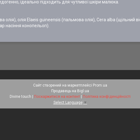
медогенно, ідеально підходить для чутливої шкіри малюка.
ва олія), олія Elaeis guineensis (пальмова олія), Cera alba (щільний в
шар насіння конопельоп).
Сайт створений на маркетплейсі
Prom.ua
Продавець на Bigl.ua
Divine touch |
Поскаржитися на контент
|
Політика конфіденційності
Select Language
▼