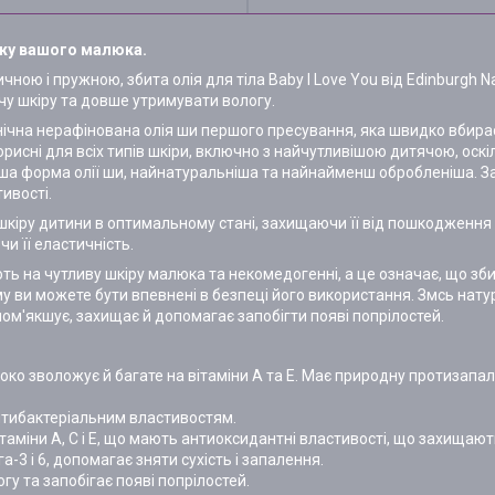
ажу вашого малюка.
ою і пружною, збита олія для тіла Baby I Love You від Edinburgh N
ячу шкіру та довше утримувати вологу.
ганічна нерафінована олія ши першого пресування, яка швидко вбира
орисні для всіх типів шкіри, включно з найчутливішою дитячою, оск
тіша форма олії ши, найнатуральніша та найнайменш обробленіша. 
тивості.
ти шкіру дитини в оптимальному стані, захищаючи її від пошкоджен
и її еластичність.
ть на чутливу шкіру малюка та некомедогенні, а це означає, що зби
 ви можете бути впевнені в безпеці його використання. Змсь нат
пом'якшує, захищає й допомагає запобігти появі попрілостей.
око зволожує й багате на вітаміни A та E. Має природну протизапал
нтибактеріальним властивостям.
таміни A, C і E, що мають антиоксидантні властивості, що захищают
а-3 і 6, допомагає зняти сухість і запалення.
гу та запобігає появі попрілостей.