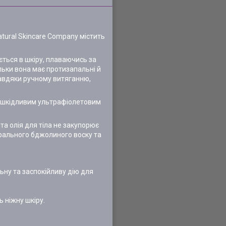
atural Skincare Company містить
ється в шкіру, плаваючись за
ільки вона має протизапальні й
Завдяки ручному витяганню,
ня шкідливим ультрафіолетовим
та олія для тіла не закупорює
урального бджолиного воску та
ьну та заспокійливу дію для
ь ніжну шкіру.