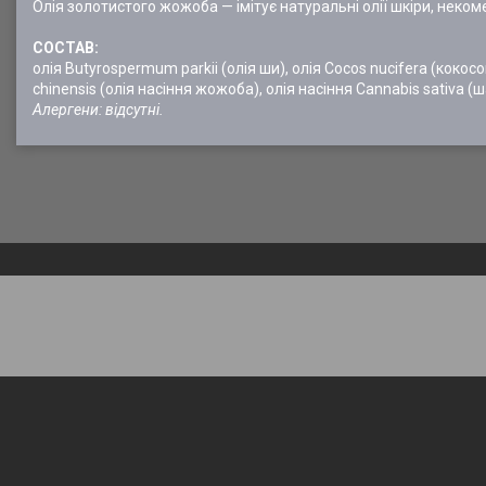
Олія золотистого жожоба — імітує натуральні олії шкіри, неко
СОСТАВ:
олія Butyrospermum parkii (олія ши), олія Cocos nucifera (кокосо
chinensis (олія насіння жожоба), олія насіння Cannabis sativa (
Алергени: відсутні.