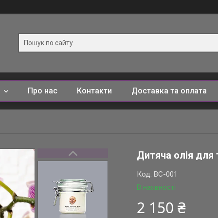
и
Про нас
Контакти
Доставка та оплата
Дитяча олія для т
Код:
BC-001
В наявності
2 150 ₴