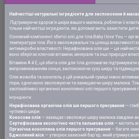
Найчистіші натуральні інгредієнти для заспокоєння й мас
Підтримуючи здоров'я шкіри вашого малюка, роблячи її еластичн
тільки найчистіші інгредієнти, які допомагають захистити дит
Основний компонент збитої олії для тіла Baby I love You — ор
температури тіла. Його зволожувальні та цілющі властивості к
антимікробні властивості. Нерафінована олія ши — це найчис
воно зберігає ключові вітаміни, мінерали та інші природні влас
Вітаміни А й Е, ця збита олія для тіла допомагає підтримува
випромінюванням сонця, заспокоюючи суху шкіру та підвищуюч
Олія жожоба та конопель у цій унікальній суміші ніжно впливаю
пори, одночасно зволожуючи та захищаючи шкіру малюка. Тому
заспокійливої органічної конопляної олії першого пресування 
Інгредієнти:
Нерафінована органічна олія ши першого пресування
— глиб
чутливої шкіри.
Кокосова олія
— захищає і зволожує шкіру малюка завдяки а
Сертифікована екологічно чиста пальмова олія
— містить ві
Органічна конопляна олія першого пресування
— багате омег
Бджолиний віск
— утворює захисний бар'єр, який утримує воло