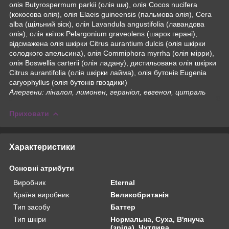
олія Butyrospermum parkii (олія ши), олія Cocos nucifera
(кокосова олія), олія Elaeis guineensis (пальмова олія), Cera
alba (щільний віск), олія Lavandula angustifolia (лавандова
олія), олія квіток Pelargonium graveolens (шарок герані),
відсмажена олія шкірки Citrus aurantium dulcis (олія шкірки
солодкого апельсина), олія Commiphora myrrha (олія мірри),
олія Boswellia carterii (олія ладану), дистильована олія шкірки
Citrus aurantifolia (олія шкірки лайма), олія бутонів Eugenia
caryophyllus (олія бутонів гвоздики)
Алергени: ліналол, лимонен, гераніол, евгенол, цитраль
Приховати
Характеристики
Основні атрибути
Виробник
Eternal
Країна виробник
Великобританія
Тип засобу
Баттер
Тип шкіри
Нормальна, Суха, В'януча
(зріла), Чутлива