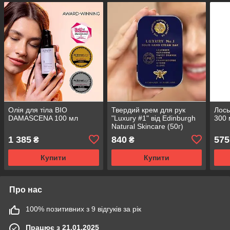
Олія для тіла BIO
Твердий крем для рук
Лось
DAMASCENA 100 мл
"Luxury #1" від Edinburgh
300 
Natural Skincare (50г)
1 385
840
575
₴
₴
Купити
Купити
Про нас
100% позитивних з 9 відгуків за рік
Працює з 21.01.2025