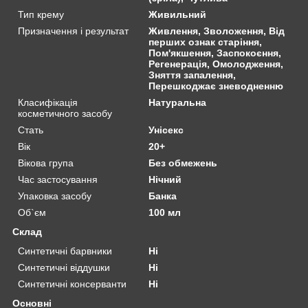
Тип крему
Живильний
Призначення і результат
Живлення, Зволоження, Від
перших ознак старіння,
Пом'якшення, Заспокоєння,
Регенерація, Омолодження,
Зняття запалення,
Перешкоджає зневодненню
Класифікація
Натуральна
косметичного засобу
Стать
Унісекс
Вік
20+
Вікова група
Без обмежень
Час застосування
Нічний
Упаковка засобу
Банка
Об`єм
100 мл
Склад
Синтетичні барвники
Ні
Синтетичні віддушки
Ні
Синтетичні консерванти
Ні
Основні