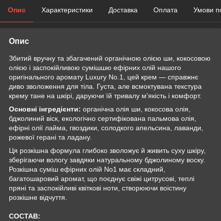
Опис
Характеристики
Доставка
Оплата
Умови п
Опис
Збитий вручну та збагачений органічною олією ши, кокосовою
олією і заспокійливою сумішшю ефірних олій нашого
оригінального аромату Luxury No.1, цей крем — справжнє
диво зволоження для тіла. Густа, але всмоктувана текстура
крему тане на шкірі, даруючи їй тривалу м'якість і комфорт.
Основні інгредієнти:
органічна олія ши, кокосова олія,
бджолиний віск, екологічно сертифікована пальмова олія,
ефірні олії лайма, гвоздики, солодкого апельсина, лаванди,
рожевої герані та ладану.
Ця розкішна формула глибоко зволожує й живить суху шкіру,
зберігаючи вологу завдяки натуральному бджолиному воску.
Розкішна суміш ефірних олій No1 має складний,
багатошаровий аромат, що поєднує свіжі цитрусові, теплі
пряні та заспокійливі квіткові ноти, створюючи воістину
розкішне відчуття.
СОСТАВ: