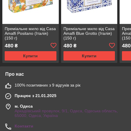
Преміальне мило від Casa
Преміальне мило від Casa
Прем
Amalfi Positano (Італія)
Amalfi Blue Grotto (Італія)
Amal
(150 г)
(150 г)
(150 
480
480
480
₴
₴
Купити
Купити
Про нас
100% позитивних з 9 відгуків за рік
Працює з 21.01.2025
м. Одеса
Аркадіївський провулок, 9/1, Одеса, Одеська область,
65000, Одеса, Україна
Контакти