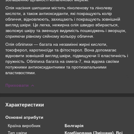
Олія насіння шипшини містить ліноленову та лінолеву
кислоти, а також антиоксиданти, які покращують колір
обличчя, відновлюють, захищають і покращують зовнішній
вигляд шкіри. Це легка, нежирна олія швидко вбирається,
зволожує шкіру та зменшує видимість пошкоджень і зморщок,
сприяючи рівному сяйному кольору обличчя.
Олія обліпихи — багата на незамінні жирні кислоти,
токоферол, каротиноїди та фітостерол. Вона допомагає
відновити зовнішній вигляд шкіри, підвищуючи її еластичність і
пружність. Обліпиха багата на омега-7, яка відома своїми
потужними антиоксидантними та протизапальними
властивостями.
Приховати
Характеристики
Основні атрибути
Країна виробник
Болгарія
Тип шкіри
Комбінована (Змішана), Всі