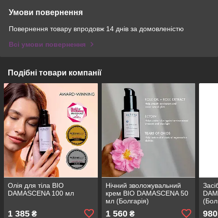
Умови повернення
Повернення товару впродовж 14 днів за домовленістю
Всі умови повернення
Подібні товари компанії
Олія для тіла BIO
Нічний зволожувальний
Засі
DAMASCENA 100 мл
крем BIO DAMASCENA 50
DAM
мл (Болгарія)
(Бол
1 385
1 560
980
₴
₴