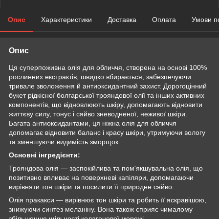
Опис
Характеристики
Доставка
Оплата
Умови п
Опис
Ця суперпоживна олія для обличчя, створена на основі 100%
рослинних екстрактів, швидко вбирається, забезпечуючи
тривале зволоження й антиоксидантний захист. Дорогоцінний
букет рідкісної болгарської трояндової олії та інших активних
компонентів, що відновлюють шкіру, допомагають відновити
життєву силу, тонус і сяйво зневодненої, неживої шкіри.
Багата антиоксидантами, ця ніжна олія для обличчя
допомагає відновити баланс і красу шкіри, утримуючи вологу
та зменшуючи видимість зморщок.
Основні інгредієнти:
Трояндова олія — заспокійлива та пом'якшувальна олія, що
позитивно впливає на поверхневі капіляри, допомагаючи
вирівняти тон шкіри та посилити її природне сяйво.
Олія пракакси — вирівнює тон шкіри та робить її яскравішою,
знижуючи синтез меланіну. Вона також сприяє чималому
збільшенню щільності колагенової мережі.