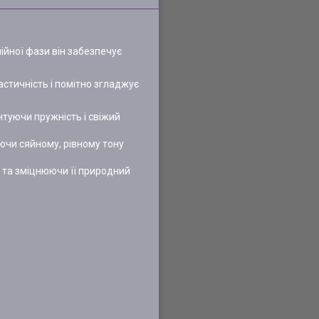
ійної фази він забезпечує
ластичність і помітно згладжує
туючи пружність і свіжий
яючи сяйному, рівному тону
у та зміцнюючи її природний