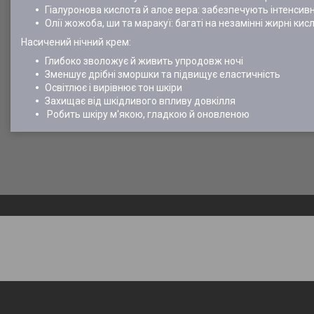
Гіалуронова кислота й алое вера: забезпечують інтенсив
Олії жожоба, ши та маракуї: багаті на незамінні жирні ки
Насичений нічний крем:
Глибоко зволожує й живить упродовж ночі
Зменшує дрібні зморшки та підвищує еластичність
Освітлює і вирівнює тон шкіри
Захищає від шкідливого впливу довкілля
Робить шкіру м'якою, гладкою й оновленою