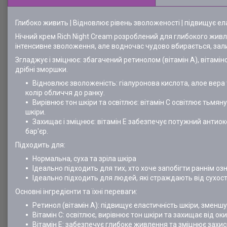
Глибоко живить | Відновлює рівень зволоженості | підвищує ел
Нічний крем Rich Night Cream розроблений для глибокого живле
інтенсивне зволоження, але водночас чудово вбирається, за
Згладжує і зміцнює: збагачений ретинолом (вітамін А), вітаміно
дрібні зморшки.
Відновлює зволоженість: гіалуронова кислота, алое вера
колір обличчя до ранку.
Вирівнює тон шкіри та освітлює: вітамін С освітлює тьмян
шкіри.
Захищає і зміцнює: вітамін Е забезпечує потужний антио
бар'єр.
Підходить для:
Нормальна, суха та зріла шкіра
Ідеально підходить для тих, хто хоче запобігти раннім оз
Ідеально підходить для людей, які страждають від сухості
Основні інгредієнти та їхні переваги:
Ретинол (вітамін А): підвищує еластичність шкіри, зменш
Вітамін С: освітлює, вирівнює тон шкіри та захищає від ок
Вітамін Е: забезпечує глибоке живлення та зміцнює захис