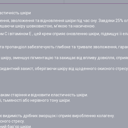
астичність шкіри
ння, зволоження та відновлення шкіри під час сну. Завдяки 25% ол
лишаючи шкіру шовковистою, м'якою та насиченою.
м C і вітаміном Е , цей крем сприяє оновленню шкіри, підвищує її е
 та пропандіол забезпечують глибоке та тривале зволоження, гаран
у шкіру, зменшує пігментацію та захищає від впливу довкілля, спри
ксидантний захист, оберігаючи шкіру від щоденного окисного стрес
накам старіння и відновити еластичність шкіри.
, тьмяності або нерівного тону шкіри.
ує видимість дрібних зморщок і сприяє виробленню колагену.
исного стресу.
ний бар'єр шкіри.