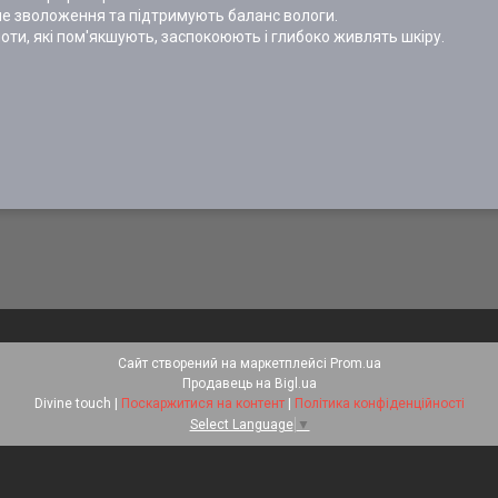
не зволоження та підтримують баланс вологи.
слоти, які пом'якшують, заспокоюють і глибоко живлять шкіру.
Сайт створений на маркетплейсі
Prom.ua
Продавець на Bigl.ua
Divine touch |
Поскаржитися на контент
|
Політика конфіденційності
Select Language
▼