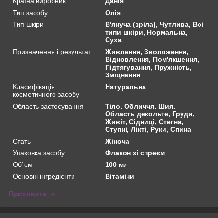
Країна виробник
Данія
Тип засобу
Олія
Тип шкіри
В'януча (зріла), Чутлива, Всі
типи шкіри, Нормальна,
Суха
Призначення і результат
Живлення, Зволоження,
Відновлення, Пом'якшення,
Підтягування, Пружність,
Зміцнення
Класифікація
Натуральна
косметичного засобу
Область застосування
Тіло, Обличчя, Шия,
Область декольте, Груди,
Живіт, Сідниці, Стегна,
Ступні, Лікті, Руки, Спина
Стать
Жіноча
Упаковка засобу
Флакон зі спреєм
Об`єм
100 мл
Основні інгредієнти
Вітаміни
Приховати