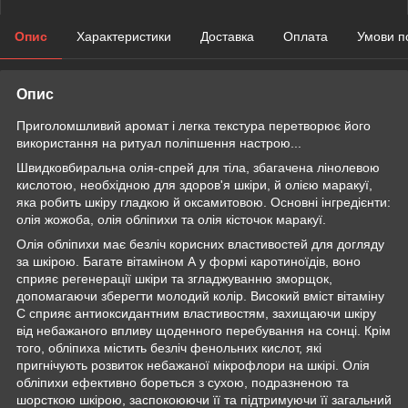
Опис
Характеристики
Доставка
Оплата
Умови п
Опис
Приголомшливий аромат і легка текстура перетворює його
використання на ритуал поліпшення настрою...
Швидковбиральна олія-спрей для тіла, збагачена лінолевою
кислотою, необхідною для здоров'я шкіри, й олією маракуї,
яка робить шкіру гладкою й оксамитовою. Основні інгредієнти:
олія жожоба, олія обліпихи та олія кісточок маракуї.
Олія обліпихи має безліч корисних властивостей для догляду
за шкірою. Багате вітаміном А у формі каротиноїдів, воно
сприяє регенерації шкіри та згладжуванню зморщок,
допомагаючи зберегти молодий колір. Високий вміст вітаміну
C сприяє антиоксидантним властивостям, захищаючи шкіру
від небажаного впливу щоденного перебування на сонці. Крім
того, обліпиха містить безліч фенольних кислот, які
пригнічують розвиток небажаної мікрофлори на шкірі. Олія
обліпихи ефективно бореться з сухою, подразненою та
шорсткою шкірою, заспокоюючи її та підтримуючи її загальний