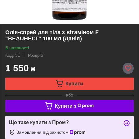
Олія-спрей для тіла з вітаміном F
"BEAUHEI:T" 100 мл (Данія)
В наявності
Код: 31
Роздріб
1 550
₴
Купити
або
Купити з
Що таке купити з Пром?
Замовлення під захистом