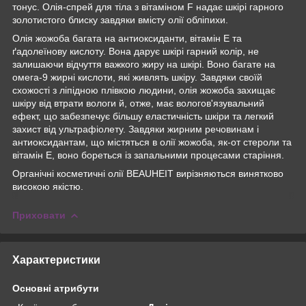
тонус. Олія-спрей для тіла з вітаміном F надає шкірі гарного
золотистого блиску завдяки вмісту олії обліпихи.
Олія жожоба багата на антиоксиданти, вітамін Е та
ґадолеїнову кислоту. Вона дарує шкірі гарний колір, не
залишаючи відчуття важкого жиру на шкірі. Воно багате на
омега-9 жирні кислоти, які живлять шкіру. Завдяки своїй
схожості з ліпідною плівкою людини, олія жожоба захищає
шкіру від втрати вологи й, отже, має вологов'язувальний
ефект, що забезпечує більшу еластичність шкіри та легкий
захист від ультрафіолету. Завдяки жирним речовинам і
антиоксидантам, що містяться в олії жожоба, як-от стероли та
вітамін Е, воно бореться із запальними процесами старіння.
Органічні косметичні олії BEAUHEIT вирізняються винятково
високою якістю.
Приховати
Характеристики
Основні атрибути