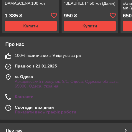
DAMASCENA 100 мл
"BEAUHEI:T" 50 мл (Данія)
обли
мл (
1 385
950
650
₴
₴
Купити
Купити
Про нас
100% позитивних з 9 відгуків за рік
Працює з 21.01.2025
м. Одеса
Аркадіївський провулок, 9/1, Одеса, Одеська область,
65000, Одеса, Україна
Контакти
Сьогодні вихідний
Показати весь графік роботи
Про нас